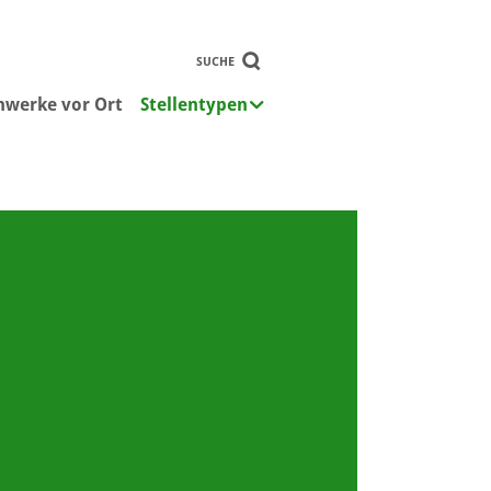
SUCHE
nwerke vor Ort
Stellentypen
Submenu for "Stellentypen"