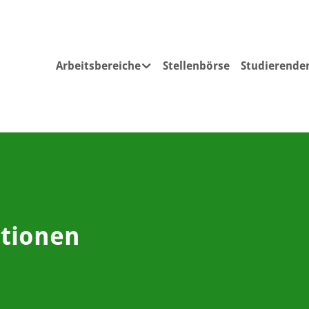
Arbeitsbereiche
Stellenbörse
Studierende
Submenu for "Arbeitsbereiche"
tionen