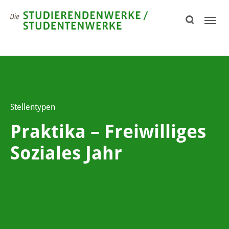
Skip to page footer
Stellentypen
Praktika – Freiwilliges
Soziales Jahr