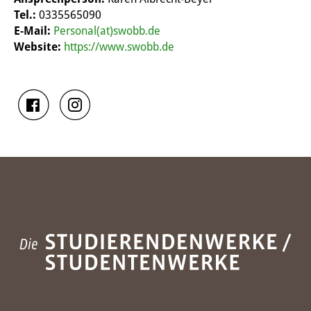
Tel.:
0335565090
E-Mail:
Personal(at)swobb.de
Website:
https://www.swobb.de