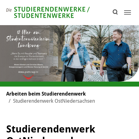
Skip to page footer
You are here:
Arbeiten beim Studierendenwerk
Studierendenwerk OstNiedersachsen
Studierendenwerk