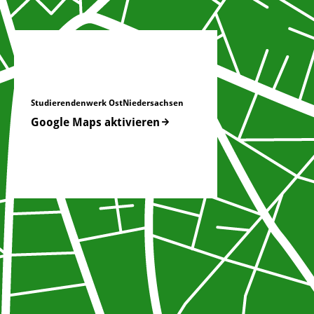
Studierendenwerk OstNiedersachsen
Google Maps aktivieren