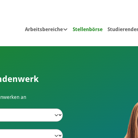
(current)
Arbeitsbereiche
Stellenbörse
Studierende
Submenu for "Arbeitsbereiche"
endenwerk
denwerken an