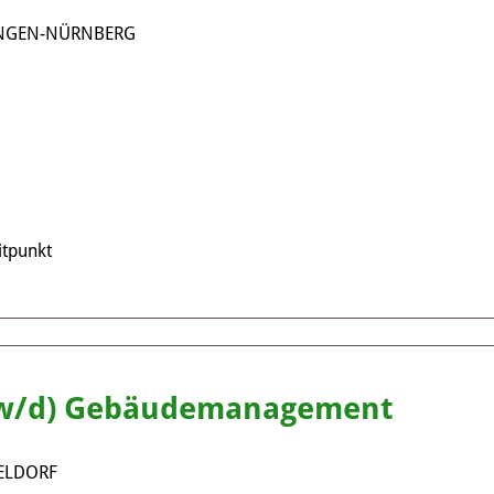
ANGEN-NÜRNBERG
tpunkt
/w/d) Gebäudemanagement
ELDORF