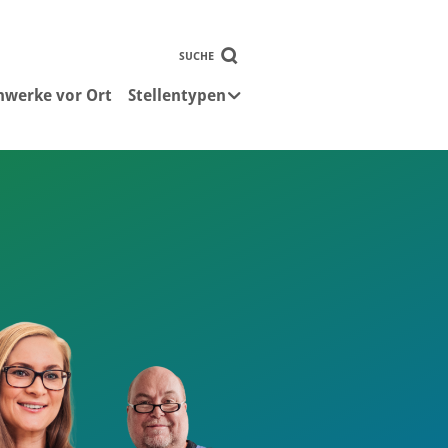
SUCHE
nwerke vor Ort
Stellentypen
Submenu for "Stellentypen"