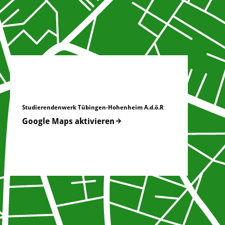
Studierendenwerk Tübingen-Hohenheim A.d.ö.R
Google Maps aktivieren